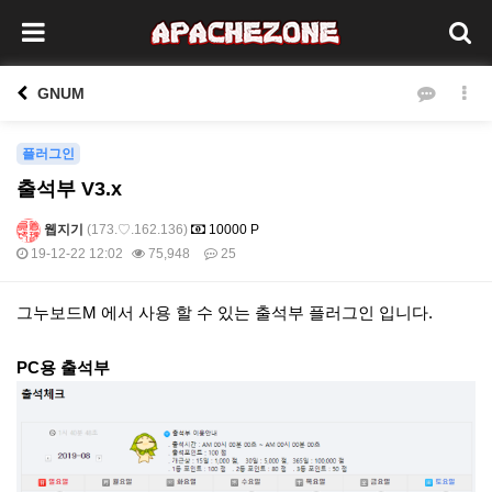
GNUM
플러그인
출석부 V3.x
웹지기
(173.♡.162.136)
10000 P
19-12-22 12:02
75,948
25
본문
그누보드M 에서 사용 할 수 있는 출석부 플러그인 입니다.
PC용 출석부