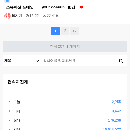
팁
"소유하신 도메인" , " your domain" 변경…
웹지기
12-22
22,419
2
1
전체 20건
1 페이지
접속자집계
오늘
2,255
어제
13,442
최대
176,238
전체
15,518,077