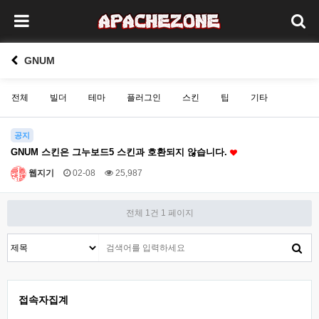
GNUM
전체
빌더
테마
플러그인
스킨
팁
기타
공지
GNUM 스킨은 그누보드5 스킨과 호환되지 않습니다.
웹지기
02-08
25,987
전체 1건
1 페이지
접속자집계