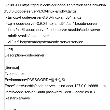
- curl -LO
https://github.com/cdr/code-server/releases/downloa
d/v3.9.0/code-server-3.9.0-linux-amd64.tar.gz
- tar -xzvf code-server-3.9.0-linux-amd64.tar.gz
- cp -r code-server-3.9.0-linux-amd64 /usr/lib/code-server
- ln -s /usr/lib/code-server/code-server /usr/bin/code-server
- mkdir /var/lib/code-server
- vi /usr/lib/systemd/system/code-server.service
[Unit]
Description=code-server
[Service]
Type=simple
Environment=PASSWORD=암호입력
ExecStart=/usr/bin/code-server --bind-addr 127.0.0.1:8888 --user-d
var/lib/code-server --auth password --cert --locale ko-KR
Restart=always