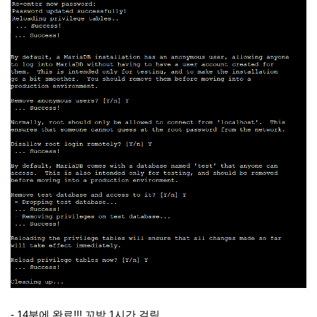
- 14분에 완료!!! 꼬박 1시간 걸림....