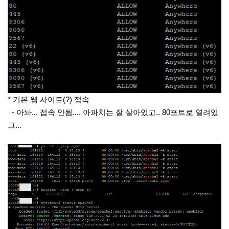
* 기본 웹 사이트(?) 접속
- 아놔... 접속 안됨.... 아파치는 잘 살아있고.. 80포트로 열려있
고...