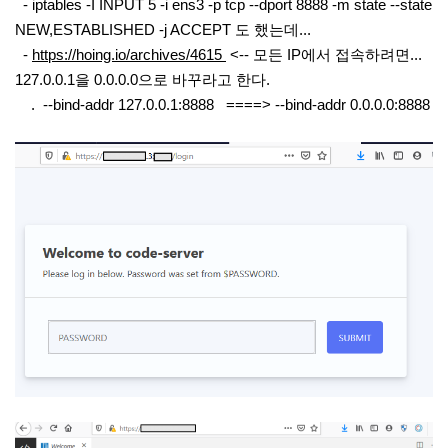
- iptables -I INPUT 5 -i ens3 -p tcp --dport 8888 -m state --state
NEW,ESTABLISHED -j ACCEPT 도 했는데...
-
https://hoing.io/archives/4615
<-- 모든 IP에서 접속하려면...
127.0.0.1을 0.0.0.0으로 바꾸라고 한다.
. --bind-addr 127.0.0.1:8888 ====> --bind-addr 0.0.0.0:8888