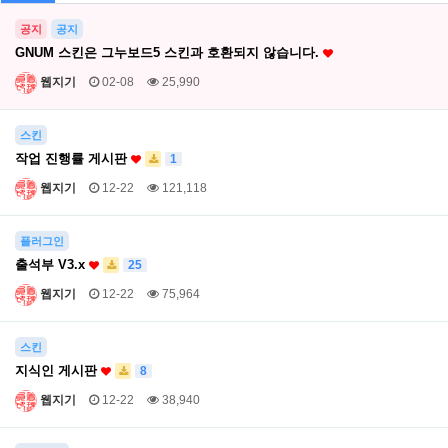
공지
공지
GNUM 스킨은 그누보드5 스킨과 호환되지 않습니다.
웹지기
02-08
25,990
스킨
작업 진행률 게시판
1
웹지기
12-22
121,118
플러그인
출석부 V3.x
25
웹지기
12-22
75,964
스킨
지식인 게시판
8
웹지기
12-22
38,940