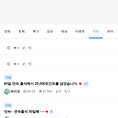
전체
토픽
후기
정보
제보
이벤트
자랑
유머
0
0
자랑
60일 연속 출석해서 20,000포인트를 넘었습니다.
11
해피정
09-20
87,687
0
0
자랑
앗싸~ 연속출석 50일째 ~~
5