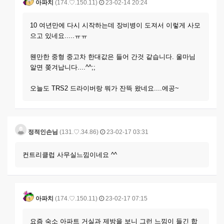
아파치
(174.♡.150.11)
23-02-14 20:24
10 여년만에 다시 시작하는데 장비병이 도져서 이렇게 사모
으고 있네요.....ㅠㅠ
웬만한 중형 중고차 한대값은 들어 간것 같습니다. 울마님
알면 쫒겨납니다....^^;;
오늘도 TRS2 드라이버랑 뭐가 잔뜩 왔네요....에공~
정적인손님
(131.♡.34.86)
23-02-17 03:31
컨트리클럽 사무실느낌이네요 ^^
아파치
(174.♡.150.11)
23-02-17 07:15
요즘 숙소 아파트 거실과 제방을 보니 그런 느낌이 들긴 합