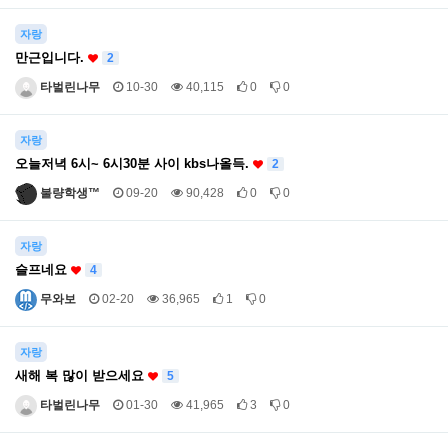
자랑
만근입니다.
2
타벌린나무
10-30
40,115
0
0
자랑
오늘저녁 6시~ 6시30분 사이 kbs나올득.
2
불량학생™
09-20
90,428
0
0
자랑
슬프네요
4
무와보
02-20
36,965
1
0
자랑
새해 복 많이 받으세요
5
타벌린나무
01-30
41,965
3
0