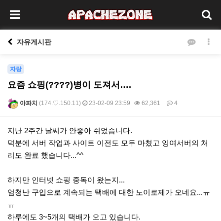
자유게시판
자랑
요즘 쇼핑(????️)병이 도져서….
아파치
(174.♡.150.11)
23-02-09 23:59
62,361
4
본문
지난 2주간 날씨가 안좋아 쉬었습니다.
덕분에 서버 작업과 사이트 이전도 모두 마쳤고 잉여서버의 처
리도 완료 했습니다...^^
하지만 인터넷 쇼핑 중독이 왔는지...
엄청난 구입으로 계속되는 택배에 대한 노이로제가 오네요...ㅠ
ㅠ
하루에도 3~5개의 택배가 오고 있습니다.