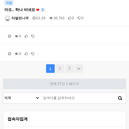
자랑
아오.. 하나 비네요
2
타벌린나무
01-29
36,783
0
0
0
0
2
3
1
전체 37건
1 페이지
접속자집계