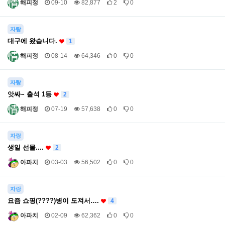
해피정
09-10
82,877
2
0
자랑
대구에 왔습니다.
1
해피정
08-14
64,346
0
0
자랑
앗싸~ 출석 1등
2
해피정
07-19
57,638
0
0
자랑
생일 선물....
2
아파치
03-03
56,502
0
0
자랑
요즘 쇼핑(????️)병이 도져서….
4
아파치
02-09
62,362
0
0