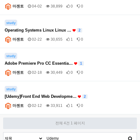
마젠토
04-02
38,899
0
0
study
Operating Systems Linux Linux …
2
마젠토
02-22
30,655
1
0
study
Adobe Premiere Pro CC Essentia…
1
마젠토
02-18
30,449
0
0
study
[Udemy]Front End Web Developme…
2
마젠토
02-12
33,911
1
0
전체 4건
1 페이지