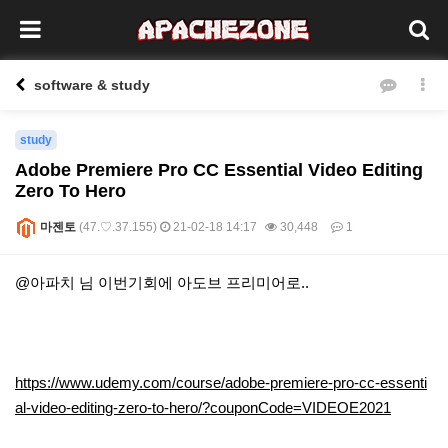
software & study
study
Adobe Premiere Pro CC Essential Video Editing
Zero To Hero
마젠토
(47.♡.37.155)
21-02-18 14:17
30,448
1
본문
@아파치 님 이번기회에 아도브 프리미어로..
https://www.udemy.com/course/adobe-premiere-pro-cc-essenti
al-video-editing-zero-to-hero/?couponCode=VIDEOE2021