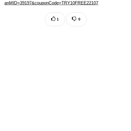
anMID=39197&couponCode=TRY10FREE22107
1
0