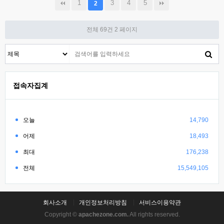
1
3
4
5
2
전체 69건
2 페이지
접속자집계
오늘
14,790
어제
18,493
최대
176,238
전체
15,549,105
회사소개
개인정보처리방침
서비스이용약관
Copyright ©
apachezone.com.
All rights reserved.