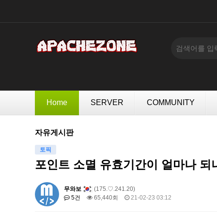
Home
SERVER
COMMUNITY
자유게시판
토픽
포인트 소멸 유효기간이 얼마나 되
무와보
(175.♡.241.20)
5건
65,440회
21-02-23 03:12