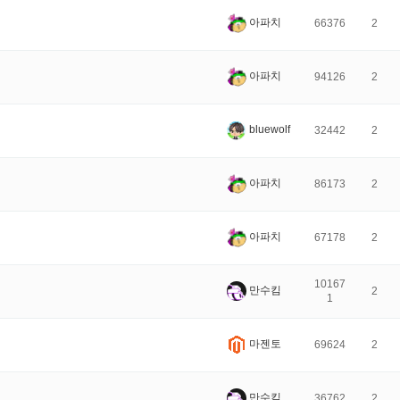
아파치
66376
2
아파치
94126
2
bluewolf
32442
2
아파치
86173
2
아파치
67178
2
10167
만수킴
2
1
마젠토
69624
2
만수킴
36762
2