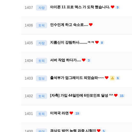
아이폰 11 프로 맥스 가 도착 했습니다.
9
1407
자랑
인수인계 하고 숙소로.....
1406
토픽
지름신이 강림하사.........ㅋㅋ
8
1405
자랑
서버 작업 하다가.....
3
1404
토픽
출석부가 업그레이드 되었슴돠~~~
6
1403
정보
[자축] 가입 44일만에 6만포인트 달성 ^^
15
1402
토픽
미역국 라면
19
1401
토픽
경상도 방언 능력 검증 시험!!!
5
1400
유머