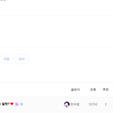
 ㅎㅎ
자랑
유머
글쓴이
조회
추천
는 얼럿?
만수킴
3
53762
2