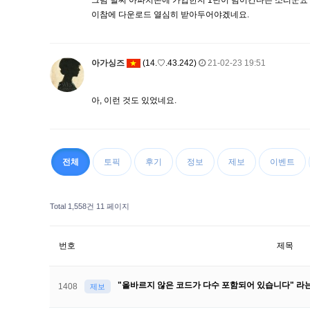
그럼 벌써 아파치존에 가입한지 1년이 넘어간다는 소리군요
이참에 다운로드 열심히 받아두어야겠네요.
아가싱즈
(14.♡.43.242)
21-02-23 19:51
아, 이런 것도 있었네요.
전체
토픽
후기
정보
제보
이벤트
Total 1,558건
11 페이지
번호
제목
"올바르지 않은 코드가 다수 포함되어 있습니다" 라
1408
제보