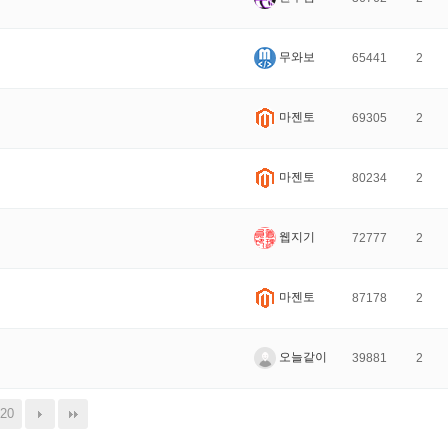
무와보
65441
2
마젠토
69305
2
마젠토
80234
2
웹지기
72777
2
마젠토
87178
2
오늘같이
39881
2
20