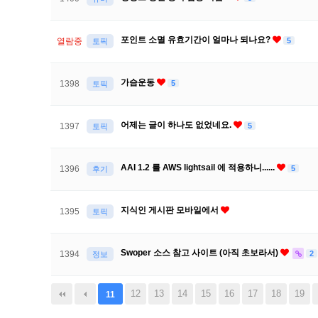
포인트 소멸 유효기간이 얼마나 되나요?
5
열람중
토픽
가슴운동
5
1398
토픽
어제는 글이 하나도 없었네요.
5
1397
토픽
AAI 1.2 를 AWS lightsail 에 적용하니......
5
1396
후기
지식인 게시판 모바일에서
1395
토픽
Swoper 소스 참고 사이트 (아직 초보라서)
2
1394
정보
음
맨끝
12
13
14
15
16
17
18
19
11