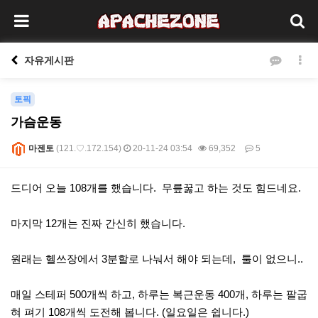
자유게시판
토픽
가슴운동
마젠토
(121.♡.172.154)
20-11-24 03:54
69,352
5
본문
드디어 오늘 108개를 했습니다. 무릎꿇고 하는 것도 힘드네요.
마지막 12개는 진짜 간신히 했습니다.
원래는 헬쓰장에서 3분할로 나눠서 해야 되는데, 툴이 없으니..
매일 스테퍼 500개씩 하고, 하루는 복근운동 400개, 하루는 팔굽
혀 펴기 108개씩 도전해 봅니다. (일요일은 쉽니다.)