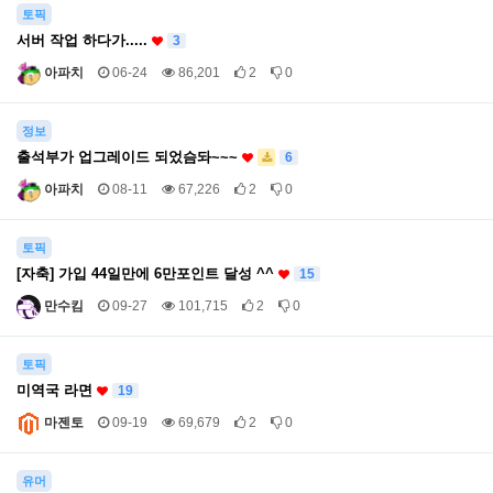
토픽
서버 작업 하다가.....
3
아파치
06-24
86,201
2
0
정보
출석부가 업그레이드 되었슴돠~~~
6
아파치
08-11
67,226
2
0
토픽
[자축] 가입 44일만에 6만포인트 달성 ^^
15
만수킴
09-27
101,715
2
0
토픽
미역국 라면
19
마젠토
09-19
69,679
2
0
유머