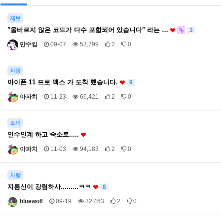
제보
"올바르지 않은 코드가 다수 포함되어 있습니다" 라는 …
3
만수킴
09-07
53,799
2
0
자랑
아이폰 11 프로 맥스 가 도착 했습니다.
9
아파치
11-23
66,421
2
0
토픽
인수인계 하고 숙소로.....
아파치
11-03
94,183
2
0
자랑
지름신이 강림하사.........ㅋㅋ
8
bluewolf
09-19
32,463
2
0