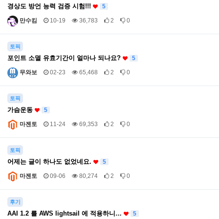
경상도 방언 능력 검증 시험!!!
5
만수킴
10-19
36,783
2
0
토픽
포인트 소멸 유효기간이 얼마나 되나요?
5
무와보
02-23
65,468
2
0
토픽
가슴운동
5
마젠토
11-24
69,353
2
0
토픽
어제는 글이 하나도 없었네요.
5
마젠토
09-06
80,274
2
0
후기
AAI 1.2 를 AWS lightsail 에 적용하니…
5