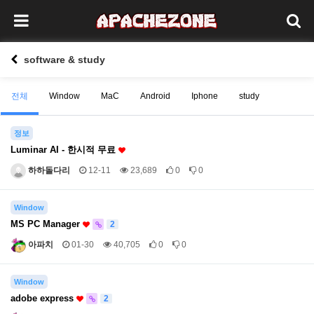
software & study
전체
Window
MaC
Android
Iphone
study
정보
Luminar AI - 한시적 무료
하하돌다리
12-11
23,689
0
0
Window
MS PC Manager
2
아파치
01-30
40,705
0
0
Window
adobe express
2