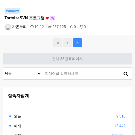
Window
TortoiseSVN 프로그램
가온누리
10-12
287,125
0
0
6
전체 83건
6 페이지
접속자집계
오늘
9,518
어제
13,442