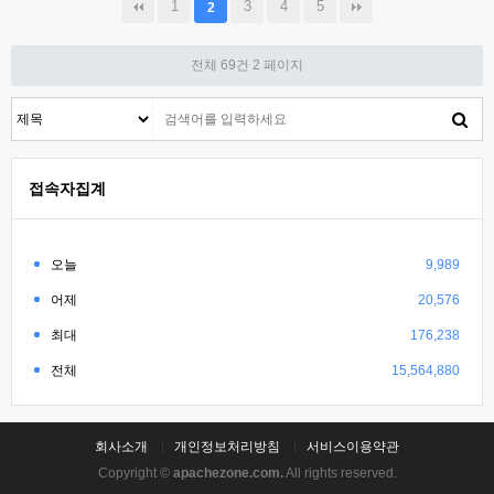
1
3
4
5
2
전체 69건
2 페이지
접속자집계
오늘
9,989
어제
20,576
최대
176,238
전체
15,564,880
회사소개
개인정보처리방침
서비스이용약관
Copyright ©
apachezone.com.
All rights reserved.