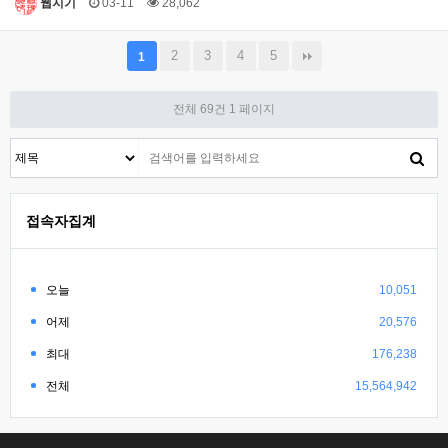
웹지기
03-11
28,062
2
3
4
5
1
전체 69건
1 페이지
접속자집계
오늘
10,051
어제
20,576
최대
176,238
전체
15,564,942