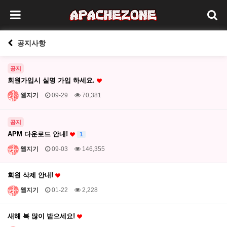
공지사항
공지
회원가입시 실명 가입 하세요.
웹지기
09-29
70,381
공지
APM 다운로드 안내!
1
웹지기
09-03
146,355
회원 삭제 안내!
웹지기
01-22
2,228
새해 복 많이 받으세요!