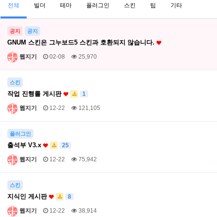
전체
빌더
테마
플러그인
스킨
팁
기타
공지
공지
GNUM 스킨은 그누보드5 스킨과 호환되지 않습니다.
웹지기
02-08
25,970
스킨
작업 진행률 게시판
1
웹지기
12-22
121,105
플러그인
출석부 V3.x
25
웹지기
12-22
75,942
스킨
지식인 게시판
8
웹지기
12-22
38,914