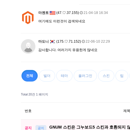
마젠토
(47.♡.37.155)
21-04-18 16:34
여기에도 이런것이 검색되네요
마도니
(175.♡.71.152)
22-06-10 22:29
감사합니다. 여러가지 유용한게 많네요
전체
빌더
테마
플러그인
스킨
팁
Total 20건
1 페이지
번호
제
GNUM 스킨은 그누보드5 스킨과 호환되지 
공지
공지