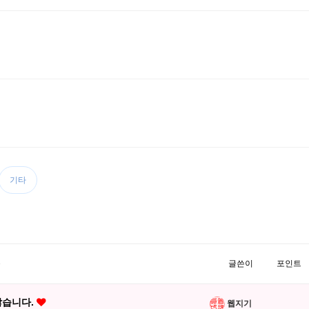
기타
목
글쓴이
포인트
않습니다.
웹지기