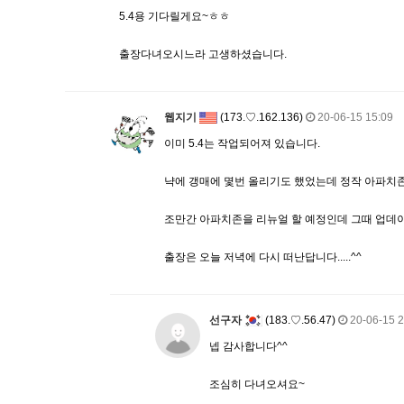
5.4용 기다릴게요~ㅎㅎ
출장다녀오시느라 고생하셨습니다.
웹지기
(173.♡.162.136)
20-06-15 15:09
이미 5.4는 작업되어져 있습니다.
냑에 갱매에 몇번 올리기도 했었는데 정작 아파치존에는
조만간 아파치존을 리뉴얼 할 예정인데 그때 업데이
출장은 오늘 저녁에 다시 떠난답니다.....^^
선구자
(183.♡.56.47)
20-06-15 2
넵 감사합니다^^
조심히 다녀오셔요~