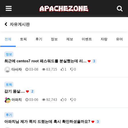
자유게시판
전체
토픽
후기
정보
제보
이벤트
자랑
유머
정보
최근에 centos7 root 패스워드를 분실했는데 리…
3
다사자
03-08
63,715
1
0
토픽
감기 몸살....
2
아파치
03-06
92,743
0
0
후기
아파치님 제가 쪽지 드렸는데 혹시 확인하셨을까요?
3