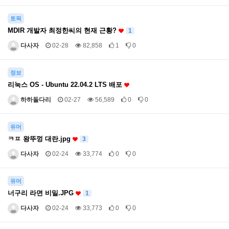
토픽
MDIR 개발자 최정한씨의 현재 근황?
1
다사자
02-28
82,858
1
0
정보
리눅스 OS - Ubuntu 22.04.2 LTS 배포
하하돌다리
02-27
56,589
0
0
유머
ㅋㅍ 왕뚜껑 대란.jpg
3
다사자
02-24
33,774
0
0
유머
너구리 라면 비밀.JPG
1
다사자
02-24
33,773
0
0