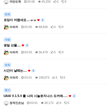
까만도둑
03-06
45,255
0
0
토픽
코딩이 어렵네요....ㅠㅠ
2
아파치
03-05
88,926
0
0
자랑
생일 선물....
2
아파치
03-03
56,479
0
0
토픽
시간이 날때는....
4
아파치
03-01
109,073
3
0
후기
UAAI V.1.5.4 를 나의 시놀로지나스 도커에..…
2
정적인손님
03-01
30,173
0
0