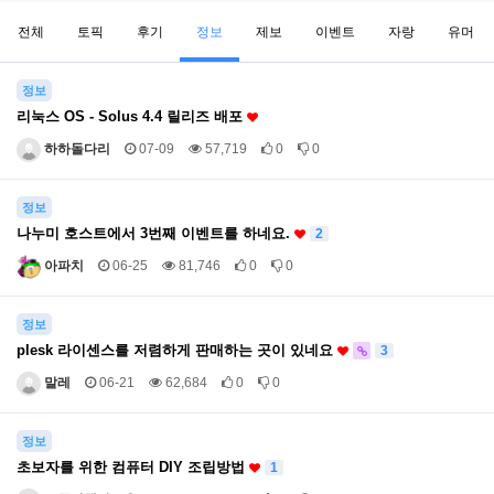
전체
토픽
후기
정보
제보
이벤트
자랑
유머
정보
리눅스 OS - Solus 4.4 릴리즈 배포
하하돌다리
07-09
57,719
0
0
정보
나누미 호스트에서 3번째 이벤트를 하네요.
2
아파치
06-25
81,746
0
0
정보
plesk 라이센스를 저렴하게 판매하는 곳이 있네요
3
말레
06-21
62,684
0
0
정보
초보자를 위한 컴퓨터 DIY 조립방법
1