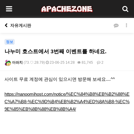
자유게시판
정보
나누미 호스트에서 3번째 이벤트를 하네요.
아파치
(73.♡.28.79)
23-06-25 14:28
81,745
2
본문
사이트 무료 계정에 관심이 있으시면 방문해 보세요....^^
https://nanoomihost.com/notice/%EC%84%B8%EB%B2%88%E
C%A7%B8-%EC%9D%B4%EB%B2%A4%ED%8A%B8-%EC%
9E%85%EB%8B%88%EB%8B%A4/