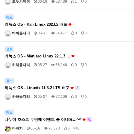
모두의책장
06-19
53,439
1
0
정보
리눅스 OS - Kali Linux 2023.2 배포
하하돌다리
05-31
64,477
0
0
정보
리눅스 OS - Manjaro Linux 22.1.3 …
하하돌다리
05-27
66,146
0
0
정보
리눅스 OS - Linuxfx 11.3.2 LTS 배포
2
하하돌다리
05-27
72,106
0
0
정보
나누미 호스트 두번째 이벤트 중 이네요…^^
아파치
05-16
78,578
0
0