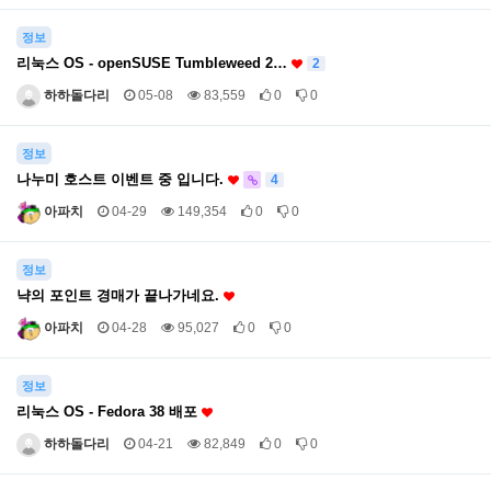
정보
리눅스 OS - openSUSE Tumbleweed 2…
2
하하돌다리
05-08
83,559
0
0
정보
나누미 호스트 이벤트 중 입니다.
4
아파치
04-29
149,354
0
0
정보
냑의 포인트 경매가 끝나가네요.
아파치
04-28
95,027
0
0
정보
리눅스 OS - Fedora 38 배포
하하돌다리
04-21
82,849
0
0