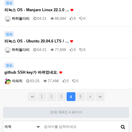
정보
리눅스 OS - Manjaro Linux 22.1.0 …
하하돌다리
04-21
86,094
0
0
정보
리눅스 OS - Ubuntu 20.04.6 LTS / …
하하돌다리
04-21
77,609
0
0
정보
github SSH key가 바뀌었네요.
아파치
03-25
77,496
0
0
1
2
3
5
4
전체 369건
4 페이지