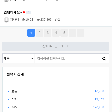
안녕하세요~
5
지나니
10-21
237,366
2
2
3
4
5
1
전체 323건
1 페이지
접속자집계
오늘
16,758
어제
13,442
최대
176,238